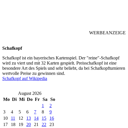
WERBEANZEIGE
Schafkopf
Schafkopf ist ein bayerisches Kartenspiel. Der "reine"-Schafkopf
wird zu viert und mit 32 Karten gespielt. Preisschafkopf ist eine
besondere Art des Spiels und sehr beliebt, da bei Schafkopfturnieren
wertvolle Preise zu gewinnen sind.
Schafkopf auf Wikipedia
August 2026
Mo
Di
Mi
Do
Fr
Sa
So
1
2
3
4
5
6
7
8
9
10
11
12
13
14
15
16
17
18
19
20
21
22
23