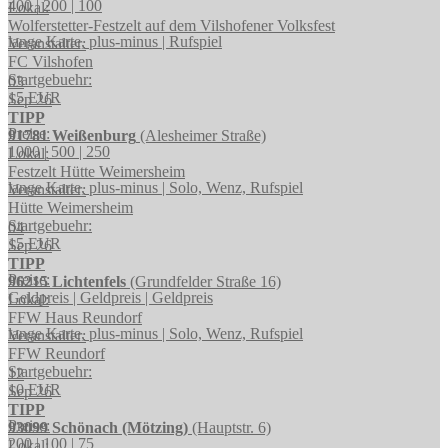
400 | 200 | 100
Lokal:
Wolferstetter-Festzelt auf dem Vilshofener Volksfest
lange Karte, plus-minus | Rufspiel
Veranstalter:
FC Vilshofen
Startgebuehr:
03
15 EUR
Sep 26
TIPP
Preise:
91781 Weißenburg
(Alesheimer Straße)
1000 | 500 | 250
Lokal:
Festzelt Hütte Weimersheim
lange Karte, plus-minus | Solo, Wenz, Rufspiel
Veranstalter:
Hütte Weimersheim
Startgebuehr:
04
15 EUR
Sep 26
TIPP
Preise:
96215 Lichtenfels
(Grundfelder Straße 16)
Geldpreis | Geldpreis | Geldpreis
Lokal:
FFW Haus Reundorf
lange Karte, plus-minus | Solo, Wenz, Rufspiel
Veranstalter:
FFW Reundorf
Startgebuehr:
12
10 EUR
Sep 26
TIPP
Preise:
93099 Schönach (Mötzing)
(Hauptstr. 6)
200 | 100 | 75
Lokal: