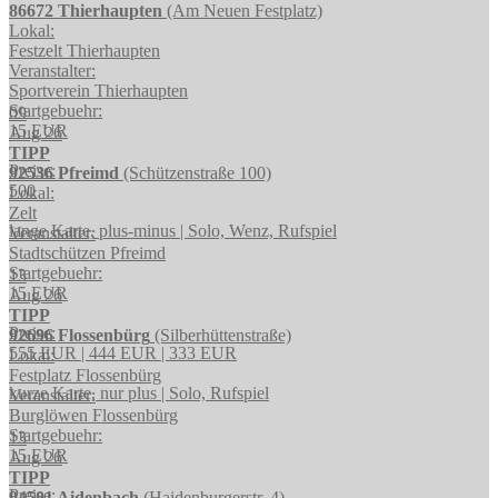
86672 Thierhaupten
(Am Neuen Festplatz)
Lokal:
Festzelt Thierhaupten
Veranstalter:
Sportverein Thierhaupten
Startgebuehr:
09
15 EUR
Aug 26
TIPP
Preise:
92536 Pfreimd
(Schützenstraße 100)
500
Lokal:
Zelt
lange Karte, plus-minus | Solo, Wenz, Rufspiel
Veranstalter:
Stadtschützen Pfreimd
Startgebuehr:
13
15 EUR
Aug 26
TIPP
Preise:
92696 Flossenbürg
(Silberhüttenstraße)
555 EUR | 444 EUR | 333 EUR
Lokal:
Festplatz Flossenbürg
kurze Karte, nur plus | Solo, Rufspiel
Veranstalter:
Burglöwen Flossenbürg
Startgebuehr:
13
15 EUR
Aug 26
TIPP
Preise:
94501 Aidenbach
(Haidenburgerstr. 4)