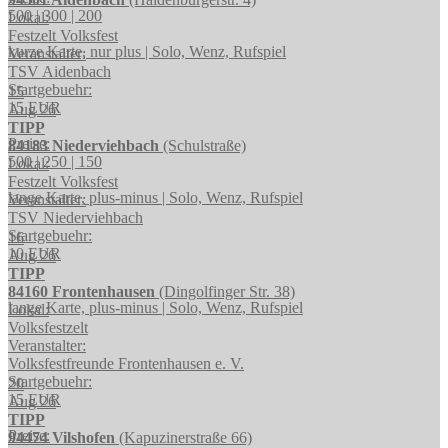
500 | 300 | 200
Lokal:
Festzelt Volksfest
kurze Karte, nur plus | Solo, Wenz, Rufspiel
Veranstalter:
TSV Aidenbach
Startgebuehr:
15
15 EUR
Aug 26
TIPP
Preise:
84183 Niederviehbach
(Schulstraße)
500 | 250 | 150
Lokal:
Festzelt Volksfest
lange Karte, plus-minus | Solo, Wenz, Rufspiel
Veranstalter:
TSV Niederviehbach
Startgebuehr:
16
10 EUR
Aug 26
TIPP
84160 Frontenhausen
(Dingolfinger Str. 38)
lange Karte, plus-minus | Solo, Wenz, Rufspiel
Lokal:
Volksfestzelt
Veranstalter:
Volksfestfreunde Frontenhausen e. V.
Startgebuehr:
20
15 EUR
Aug 26
TIPP
Preise:
94474 Vilshofen
(Kapuzinerstraße 66)