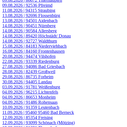
09.08.2026 | 86672 Thierhaupten
09.08.2026 | 92536 Pfreimd
11.08.2026 | 94315 Straubing
13.08.2026 | 92696 Flossenbürg
13.08.2026 | 94501 Aidenbach
14.08.2026 | 90451 Nürnberg
14.08.2026 | 90584 Allersberg
14.08.2026 | 89420 Höchstädt/ Donau
14.08.2026 | 92727 Waldthurn
15.08.2026 | 84183 Niederviehbach
16.08.2026 | 84160 Frontenhausen
20.08.2026 | 94474 Vilshofen
22.08.2026 | 93339 Riedenburg
27.08.2026 | 94086 Bad Griesbach
28.08.2026 | 82439 Großweil
29.08.2026 | 86735 Forheim
30.08.2026 | 94405 Landau
03.09.2026 | 91781 Weißenburg
04.09.2026 | 96215 Lichtenfels
04.09.2026 | 86653 Monheim
04.09.2026 | 91486 Rohensaas
10.09.2026 | 91359 Leutenbach
11.09.2026 | 95460 95460 Bad Berneck
12.09.2026 | 85354 Freising
12.09.2026 | 93099 Schönach (Mötzing)