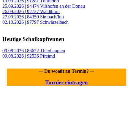
19.09.2026 | 91281 Thurndorf
25.09.2026 | 94474 Vilshofen an der Donau
26.09.2026 | 92727 Waldthurn
27.09.2026 | 84359 Simbach/Inn
02.10.2026 | 97797 Schwärzelbach
Heutige Schafkopfrennen
09.08.2026 | 86672 Thierhaupten
09.08.2026 | 92536 Pfreimd
--- Du woaßt an Termin? ---
Turnier eintragen