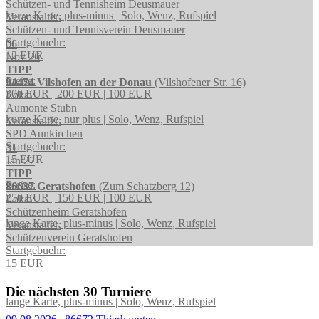
Schützen- und Tennisheim Deusmauer
kurze Karte, plus-minus | Solo, Wenz, Rufspiel
Veranstalter:
Schützen- und Tennisverein Deusmauer
Startgebuehr:
06
12 EUR
Nov 26
TIPP
Preise:
94474 Vilshofen an der Donau
(Vilshofener Str. 16)
300 EUR | 200 EUR | 100 EUR
Lokal:
Aumonte Stubn
kurze Karte, nur plus | Solo, Wenz, Rufspiel
Veranstalter:
SPD Aunkirchen
Startgebuehr:
31
15 EUR
Jan 27
TIPP
Preise:
86637 Geratshofen
(Zum Schatzberg 12)
250 EUR | 150 EUR | 100 EUR
Lokal:
Schützenheim Geratshofen
lange Karte, plus-minus | Solo, Wenz, Rufspiel
Veranstalter:
Schützenverein Geratshofen
Startgebuehr:
15 EUR
Die nächsten 30 Turniere
lange Karte, plus-minus | Solo, Wenz, Rufspiel